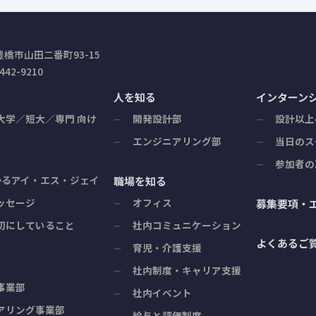
橋市山田二番町93-15
42-9210
ト
人を知る
インターン
大学／短大／専門 向け
開発設計部
設計以上
エンジニアリング部
当日のス
参加者の
かるアイ・エス・ジェイ
職場を知る
ッセージ
オフィス
募集要項・
切にしていること
社内コミュニケーション
よくあるご
育児・介護支援
社内制度・キャリア支援
事業部
社内イベント
アリング事業部
給与と評価制度