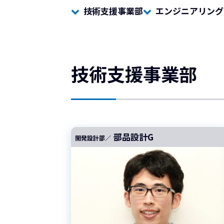
ェ
ー
ッ
技術支援事業部
エンジニアリング
ト
ト
イ
ー
サ
リ
に
イ
ク
、
ト
設
技術支援事業部
ル
計
ー
開
発
ト
の
サ
エ
キ
イ
部品設計G
開発設計部／
ス
ト
パ
ー
ト
を
目
指
し