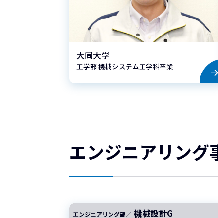
ま
す
。
一
大同大学
緒
工学部 機械システム工学科卒業
に
働
く
メ
ン
バ
ー
エンジニアリング
を
待
っ
て
い
ま
機械設計G
す
エンジニアリング部／