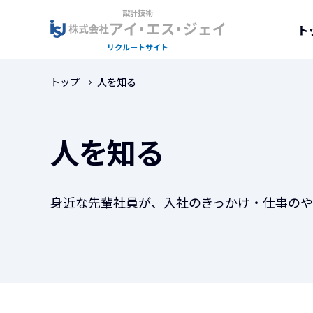
株
コ
式
ト
ン
会
テ
社
株
ア
ン
イ
ア
トップ
人を知る
式
ツ
・
イ
会
エ
へ
・
ス
社
ス
人を知る
エ
・
ア
キ
ス
ジ
ッ
イ
ェ
・
イ
プ
ジ
・
身近な先輩社員が、入社のきっかけ・仕事のや
は
ェ
エ
モ
イ
ノ
ス
リ
作
・
り
ク
を
ジ
ル
モ