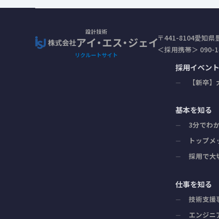
〒441-8104
愛知県豊
＜採用携帯＞ 090-14
株
ア
採用イベン
イ
式
【新卒】
・
会
エ
基本を知る
ス
社
・
3分でわ
ア
ジ
トップメ
イ
ェ
採用で大
イ
・
は
エ
モ
仕事を知る
ノ
ス
技術支援
作
・
り
エンジニ