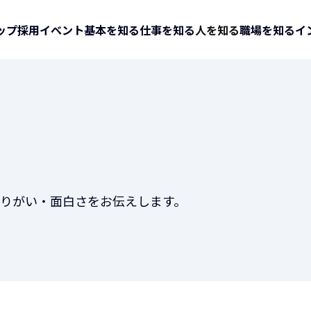
ップ
採用イベント
基本を知る
仕事を知る
人を知る
職場を知る
イ
りがい・面白さをお伝えします。