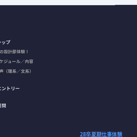
シップ
の設計部体験！
ケジュール／内容
声（理系／文系）
エントリー
質問
28
卒
夏期仕事体験